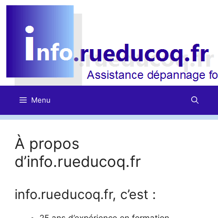
Aller
au
contenu
Menu
À propos
d’info.rueducoq.fr
info.rueducoq.fr, c’est :